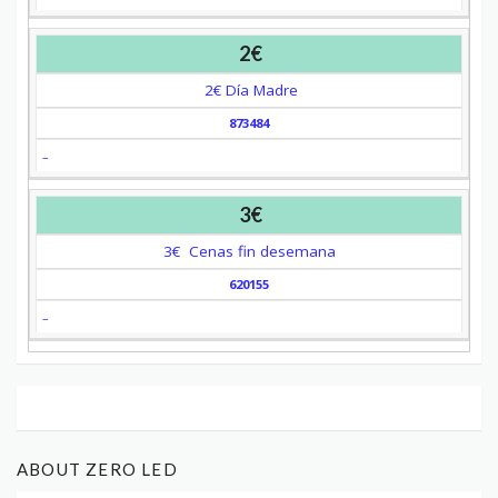
2€
2€ Día Madre
873484
–
3€
3€ Cenas fin desemana
620155
–
ABOUT ZERO LED