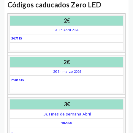
Códigos caducados Zero LED
DESCUENTO
DESCRIPCIÓN
CUPÓN
CADUCA
2€
2€ En Abril 2026
367115
–
2€
2€ En marzo 2026
mmp15
–
3€
3€ Fines de semana Abril
102020
–